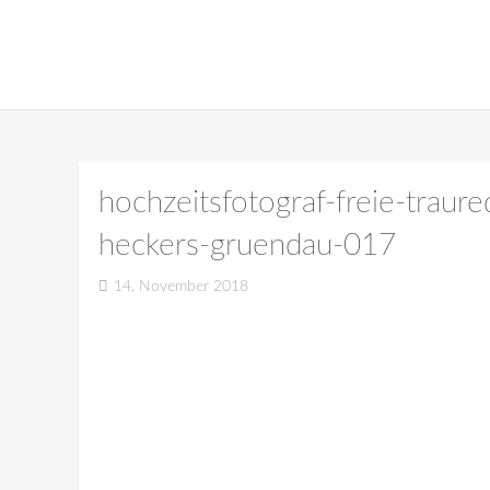
hochzeitsfotograf-freie-traur
heckers-gruendau-017
14. November 2018