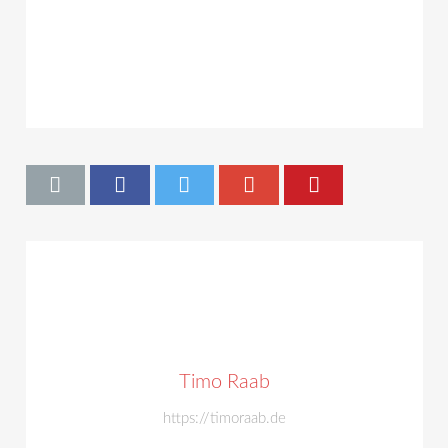
Timo Raab
https://timoraab.de