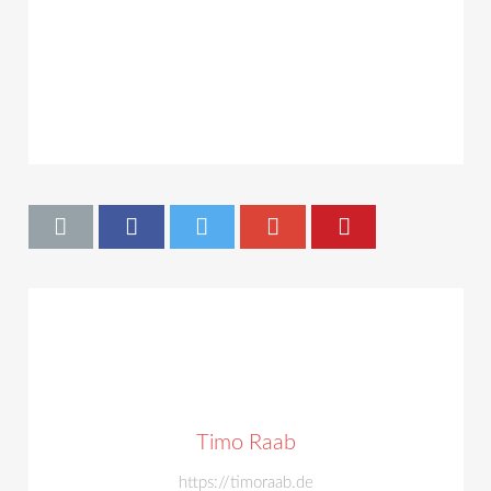
Timo Raab
https://timoraab.de