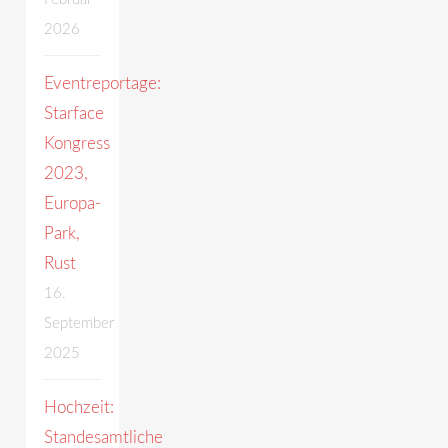
2026
Eventreportage:
Starface
Kongress
2023,
Europa-
Park,
Rust
16.
September
2025
Hochzeit:
Standesamtliche