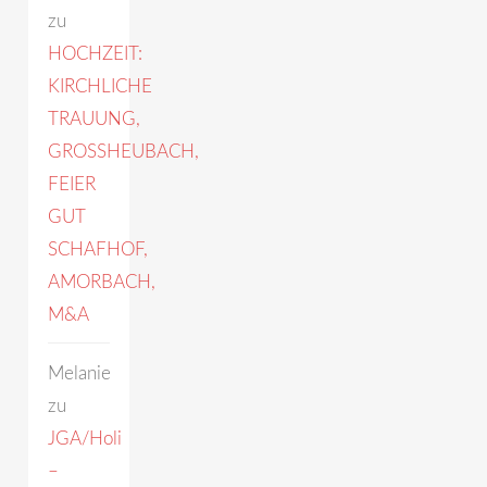
zu
HOCHZEIT:
KIRCHLICHE
TRAUUNG,
GROSSHEUBACH,
FEIER
GUT
SCHAFHOF,
AMORBACH,
M&A
Melanie
zu
JGA/Holi
–