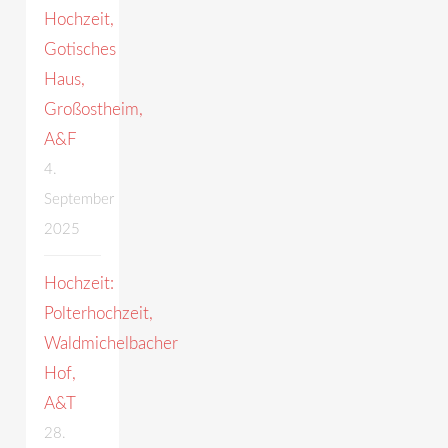
Hochzeit,
Gotisches
Haus,
Großostheim,
A&F
4.
September
2025
Hochzeit:
Polterhochzeit,
Waldmichelbacher
Hof,
A&T
28.