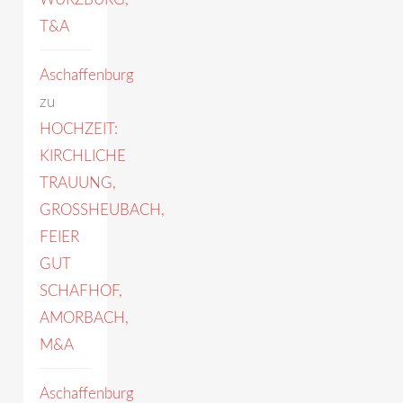
T&A
Aschaffenburg
zu
HOCHZEIT:
KIRCHLICHE
TRAUUNG,
GROSSHEUBACH,
FEIER
GUT
SCHAFHOF,
AMORBACH,
M&A
Aschaffenburg