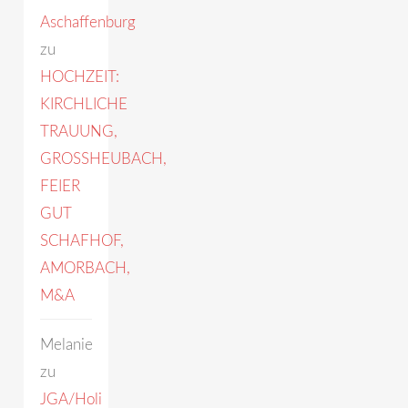
Aschaffenburg
zu
HOCHZEIT:
KIRCHLICHE
TRAUUNG,
GROSSHEUBACH,
FEIER
GUT
SCHAFHOF,
AMORBACH,
M&A
Melanie
zu
JGA/Holi