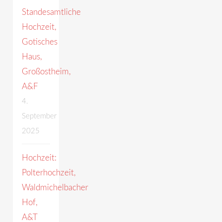
Standesamtliche
Hochzeit,
Gotisches
Haus,
Großostheim,
A&F
4.
September
2025
Hochzeit:
Polterhochzeit,
Waldmichelbacher
Hof,
A&T