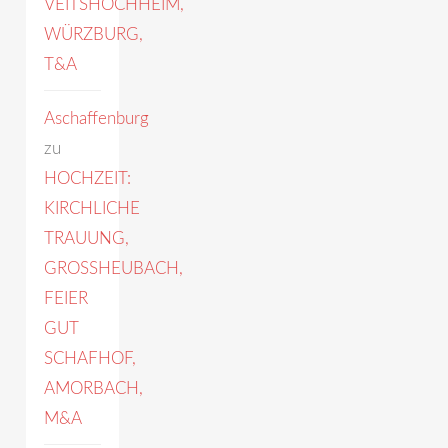
VEITSHÖCHHEIM,
WÜRZBURG,
T&A
Aschaffenburg
zu
HOCHZEIT:
KIRCHLICHE
TRAUUNG,
GROSSHEUBACH,
FEIER
GUT
SCHAFHOF,
AMORBACH,
M&A